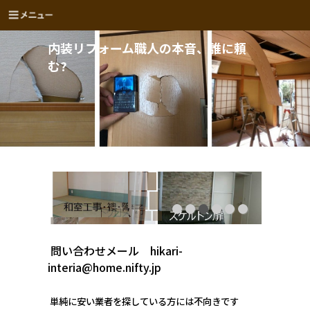
内装リフォーム職人の本音、誰に頼
む?
問い合わせメール hikari-
interia@home.nifty.jp
単純に安い業者を探している方には不向きです