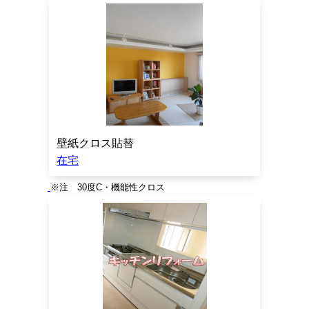
壁紙クロス貼替
在宅
※注 30度C・機能性クロス